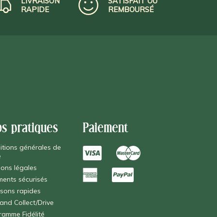
LIVRAISON
SATISFAIT OU
RAPIDE
REMBOURSÉ
os pratiques
Paiement
itions générales de
e
ions légales
ments sécurisés
isons rapides
 and Collect/Drive
ramme Fidélité